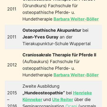
(Grundkurs) Fachschule für
2011
osteopathische Pferde- u.
Hundetherapie
Barbara Welter-Böller
Osteopathische Akupunktur
bei
2011
Jean-Yves Guray
an der
Tierakupunktur-Schule Wuppertal
Craniosakrale Therapie für Pferde II
(Aufbaukurs) Fachschule für
2012
osteopathische Pferde- u.
Hundetherapie
Barbara Welter-Böller
Zweite Ausbildung
2015
„Hundeosteopathie“
bei
Henrieke
–
Könneker
und
Ute Reiter
über die
2016
Seminarorganisation
Ocani
(vormals