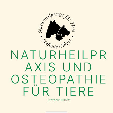
Skip
to
content
NATURHEILPR
AXIS UND
OSTEOPATHIE
FÜR TIERE
Stefanie Olhöft