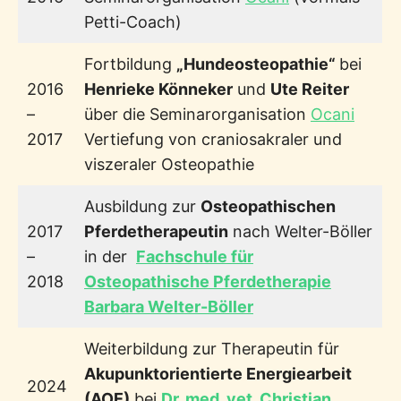
Petti-Coach)
Fortbildung
„Hundeosteopathie“
bei
2016
Henrieke Könneker
und
Ute Reiter
–
über die Seminarorganisation
Ocani
2017
Vertiefung von craniosakraler und
viszeraler Osteopathie
Ausbildung zur
Osteopathischen
2017
Pferdetherapeutin
nach Welter-Böller
–
in der
Fachschule für
2018
Osteopathische Pferdetherapie
Barbara Welter-Böller
Weiterbildung zur Therapeutin für
Akupunktorientierte Energiearbeit
2024
(AOE)
bei
Dr. med. vet. Christian