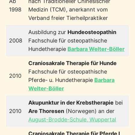
Ab
nach Traditioneller Chinesischer
1998
Medizin (TCM), anerkannt vom
Verband freier Tierheilpraktiker
Ausbildung zur
Hundeosteopathin
2008
Fachschule für osteopathische
Hundetherapie
Barbara Welter-Böller
Craniosakrale Therapie für Hunde
Fachschule für osteopathische
2010
Pferde- u. Hundetherapie
Barbara
Welter-Böller
Akupunktur in der Krebstherapie
bei
2010
Are Thoresen
(Norwegen) an der
August-Brodde-Schule, Wuppertal
Craniosakrale Therapie für Pferde I