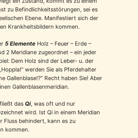
wiegt ein Zustand, kommt es zu einem
t zu Befindlichkeitsstörungen, sei es
eelischen Ebene. Manifestiert sich der
nden Krankheitsbildern kommen.
er
5 Elemente
Holz – Feuer – Erde –
d 2 Meridiane zugeordnet – ein jeder
iel: Dem Holz sind der Leber- u. der
Hoppla!“ werden Sie als Pferdehalter
ne Gallenblase!?“ Recht haben Sie! Aber
inen Gallenblasenmeridian.
fließt das
Qi
, was oft und nur
eichnet wird. Ist Qi in einem Meridian
r Fluss behindert, kann es zu
en kommen.