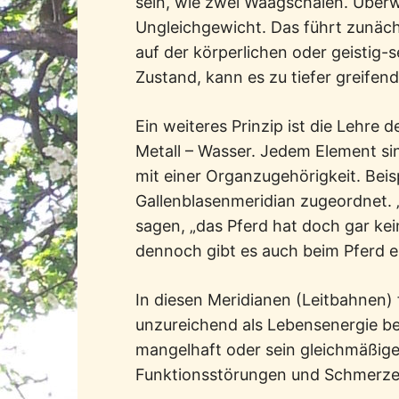
sein, wie zwei Waagschalen. Über
Ungleichgewicht. Das führt zunächs
auf der körperlichen oder geistig-s
Zustand, kann es zu tiefer greife
Ein weiteres Prinzip ist die Lehre d
Metall – Wasser. Jedem Element sin
mit einer Organzugehörigkeit. Beisp
Gallenblasenmeridian zugeordnet. „
sagen, „das Pferd hat doch gar kei
dennoch gibt es auch beim Pferd e
In diesen Meridianen (Leitbahnen) 
unzureichend als Lebensenergie bez
mangelhaft oder sein gleichmäßige
Funktionsstörungen und Schmerz