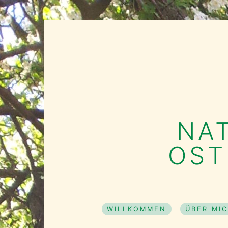
Skip
to
content
NA
OST
WILLKOMMEN
ÜBER MI