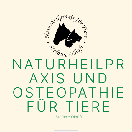
Skip
to
content
NATURHEILPR
AXIS UND
OSTEOPATHIE
FÜR TIERE
Stefanie Olhöft