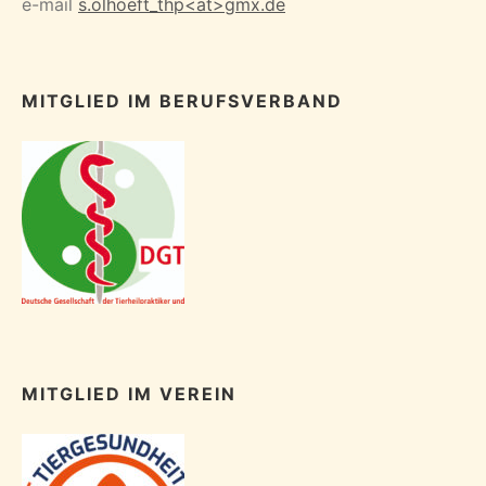
e-mail
s.olhoeft_thp<at>gmx.de
MITGLIED IM BERUFSVERBAND
MITGLIED IM VEREIN